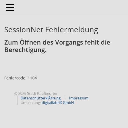
Toggle navigation
SessionNet Fehlermeldung
Zum Öffnen des Vorgangs fehlt die
Berechtigung.
Fehlercode: 1104
© 2026 Stadt Kaufbeuren
DatenschutzerklÃ¤rung
Impressum
Umsetzung:
digitalfabriX GmbH