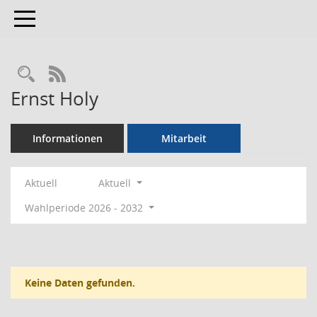
Toggle navigation
Rechercheauswahl
RSS-Feed
Ernst Holy
Informationen
Mitarbeit
Aktuell
Aktuell
Wahlperiode 2026 - 2032
Keine Daten gefunden.