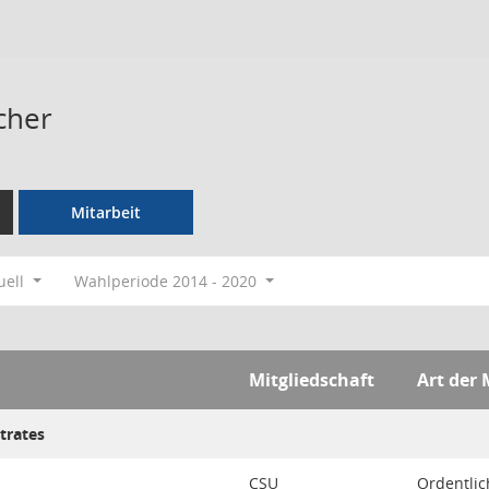
cher
Mitarbeit
uell
Wahlperiode 2014 - 2020
Mitgliedschaft
Art der 
trates
CSU
Ordentlic