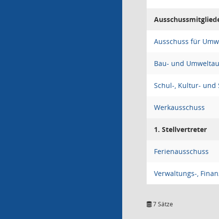
Ausschussmitglied
Ausschuss für Umwe
Bau- und Umweltau
Schul-, Kultur- und
Werkausschuss
1. Stellvertreter
Ferienausschuss
Verwaltungs-, Fina
7 Sätze