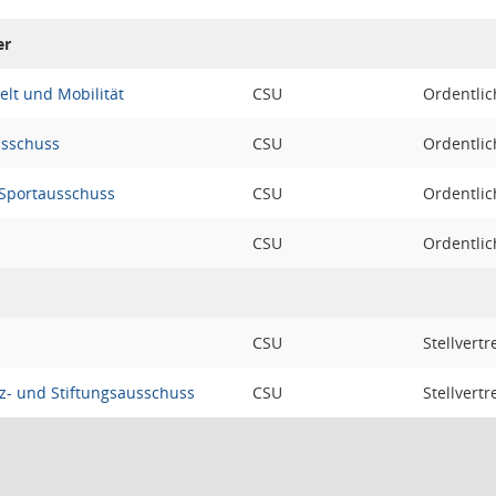
er
lt und Mobilität
CSU
Ordentlic
sschuss
CSU
Ordentlic
 Sportausschuss
CSU
Ordentlic
CSU
Ordentlic
CSU
Stellvert
nz- und Stiftungsausschuss
CSU
Stellvert