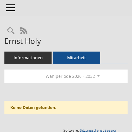
Toggle navigation
Rechercheauswahl
RSS-Feed
Ernst Holy
Informationen
Mitarbeit
Wahlperiode 2026 - 2032
Keine Daten gefunden.
(Wird in
Software:
Sitzungsdienst
Session