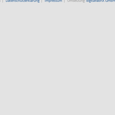
n
Datenschutzerklärung
Impressum
Umsetzung:
digitalfabriX Gmb