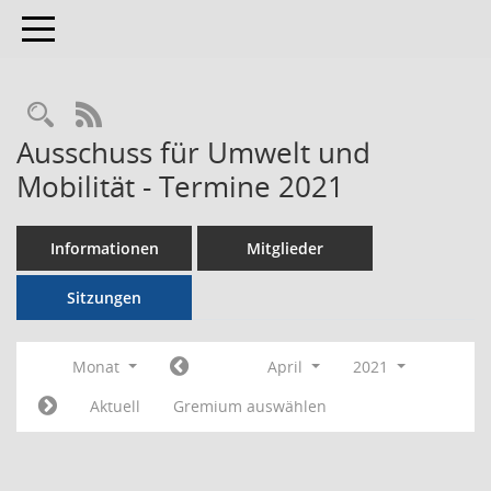
Toggle navigation
RSS-Feed
Ausschuss für Umwelt und
Mobilität - Termine 2021
Informationen
Mitglieder
Sitzungen
Monat
April
2021
Aktuell
Gremium auswählen