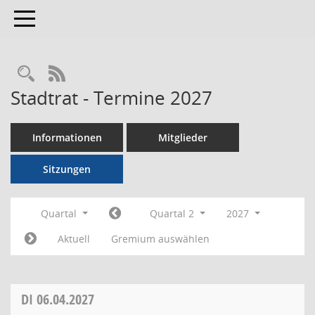
Toggle navigation
RSS-Feed
Stadtrat - Termine 2027
Informationen
Mitglieder
Sitzungen
Quartal
Quartal 2
2027
Aktuell
Gremium auswählen
DI
06.04.2027