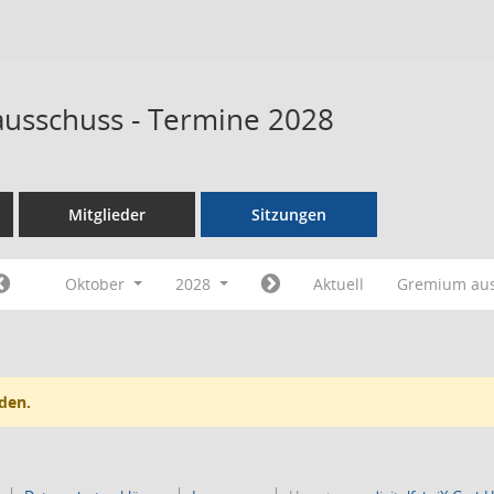
ausschuss - Termine 2028
Mitglieder
Sitzungen
Oktober
2028
Aktuell
Gremium au
den.