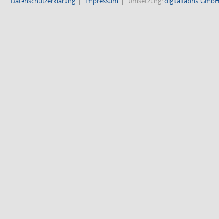
n
Datenschutzerklärung
Impressum
Umsetzung:
digitalfabriX Gmb