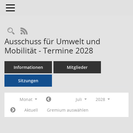
Toggle navigation
RSS-Feed
Ausschuss für Umwelt und
Mobilität - Termine 2028
Informationen
Mitglieder
Sitzungen
Monat
Juli
2028
Aktuell
Gremium auswählen