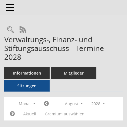
Toggle navigation
RSS-Feed
Verwaltungs-, Finanz- und
Stiftungsausschuss - Termine
2028
Informationen
Mitglieder
Sitzungen
Monat
August
2028
Aktuell
Gremium auswählen