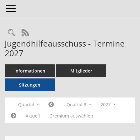
Toggle navigation
RSS-Feed
Jugendhilfeausschuss - Termine
2027
Informationen
Mitglieder
Sitzungen
Quartal
Quartal 3
2027
Aktuell
Gremium auswählen