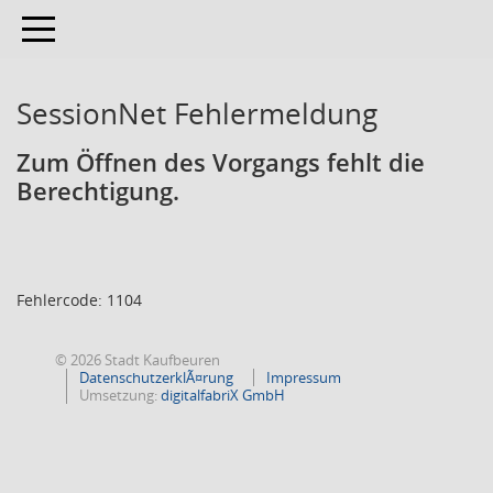
Toggle navigation
SessionNet Fehlermeldung
Zum Öffnen des Vorgangs fehlt die
Berechtigung.
Fehlercode: 1104
© 2026 Stadt Kaufbeuren
DatenschutzerklÃ¤rung
Impressum
Umsetzung:
digitalfabriX GmbH