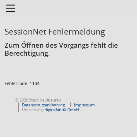
Toggle navigation
SessionNet Fehlermeldung
Zum Öffnen des Vorgangs fehlt die
Berechtigung.
Fehlercode: 1104
© 2026 Stadt Kaufbeuren
DatenschutzerklÃ¤rung
Impressum
Umsetzung:
digitalfabriX GmbH