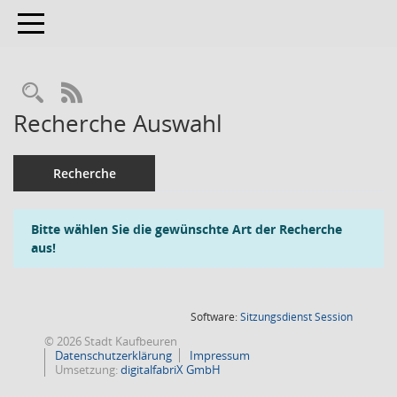
Toggle navigation
RSS-Feed
Recherche Auswahl
Recherche
Bitte wählen Sie die gewünschte Art der Recherche
aus!
(Wird in
Software:
Sitzungsdienst
Session
© 2026 Stadt Kaufbeuren
Datenschutzerklärung
Impressum
Umsetzung:
digitalfabriX GmbH