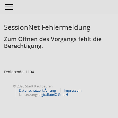
Toggle navigation
SessionNet Fehlermeldung
Zum Öffnen des Vorgangs fehlt die
Berechtigung.
Fehlercode: 1104
© 2026 Stadt Kaufbeuren
DatenschutzerklÃ¤rung
Impressum
Umsetzung:
digitalfabriX GmbH