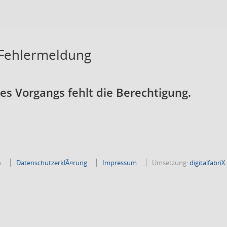
 Fehlermeldung
s Vorgangs fehlt die Berechtigung.
n
DatenschutzerklÃ¤rung
Impressum
Umsetzung:
digitalfabr