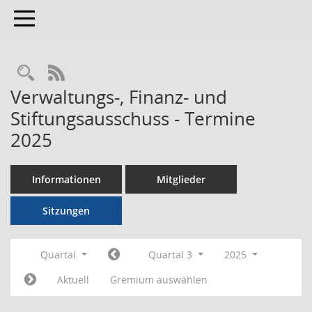
Toggle navigation
RSS-Feed
Verwaltungs-, Finanz- und
Stiftungsausschuss - Termine
2025
Informationen
Mitglieder
Sitzungen
Quartal
Quartal 3
2025
Aktuell
Gremium auswählen