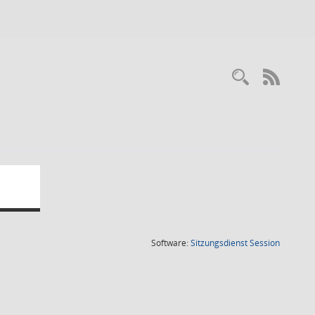
RSS-
(Wird in
Software:
Sitzungsdienst
Session
H