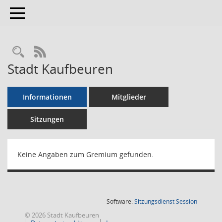
Toggle navigation
RSS-Feed
Stadt Kaufbeuren
Informationen
Mitglieder
Sitzungen
Keine Angaben zum Gremium gefunden.
(Wird in
Software:
Sitzungsdienst
Session
© 2026 Stadt Kaufbeuren