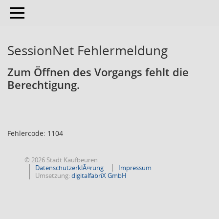
Toggle navigation
SessionNet Fehlermeldung
Zum Öffnen des Vorgangs fehlt die
Berechtigung.
Fehlercode: 1104
© 2026 Stadt Kaufbeuren
DatenschutzerklÃ¤rung
Impressum
Umsetzung:
digitalfabriX GmbH