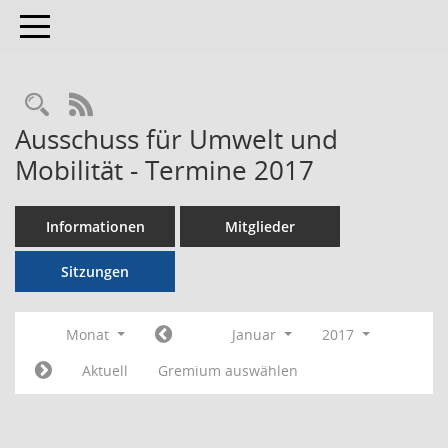
Toggle navigation
RSS-Feed
Ausschuss für Umwelt und
Mobilität - Termine 2017
Informationen
Mitglieder
Sitzungen
Monat
Januar
2017
Aktuell
Gremium auswählen