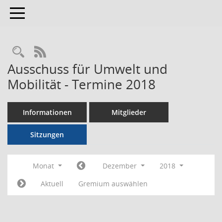
Toggle navigation
RSS-Feed
Ausschuss für Umwelt und
Mobilität - Termine 2018
Informationen
Mitglieder
Sitzungen
Monat
Dezember
2018
Aktuell
Gremium auswählen