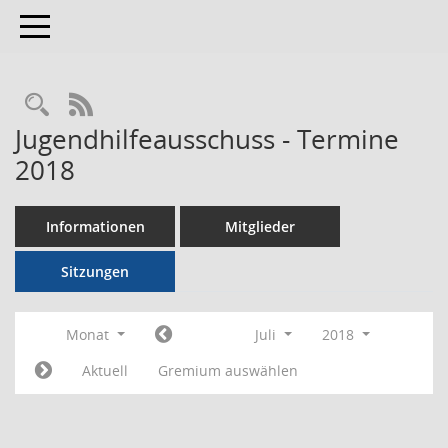
Toggle navigation
RSS-Feed
Jugendhilfeausschuss - Termine
2018
Informationen
Mitglieder
Sitzungen
Monat
Juli
2018
Aktuell
Gremium auswählen