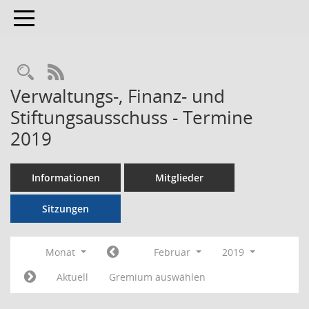
Toggle navigation
RSS-Feed
Verwaltungs-, Finanz- und
Stiftungsausschuss - Termine
2019
Informationen
Mitglieder
Sitzungen
Monat
Februar
2019
Aktuell
Gremium auswählen