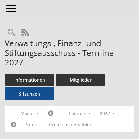
Toggle navigation
RSS-Feed
Verwaltungs-, Finanz- und
Stiftungsausschuss - Termine
2027
Informationen
Mitglieder
Sitzungen
Monat
Februar
2027
Aktuell
Gremium auswählen