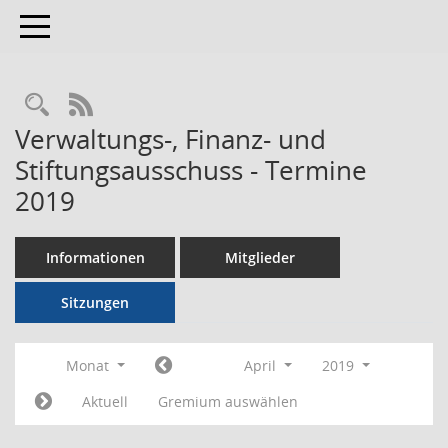
Toggle navigation
RSS-Feed
Verwaltungs-, Finanz- und
Stiftungsausschuss - Termine
2019
Informationen
Mitglieder
Sitzungen
Monat
April
2019
Aktuell
Gremium auswählen