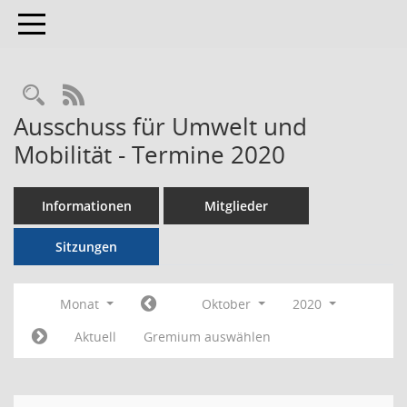
Toggle navigation
RSS-Feed
Ausschuss für Umwelt und
Mobilität - Termine 2020
Informationen
Mitglieder
Sitzungen
Monat
Oktober
2020
Aktuell
Gremium auswählen