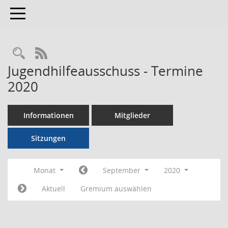
Toggle navigation
RSS-Feed
Jugendhilfeausschuss - Termine
2020
Informationen
Mitglieder
Sitzungen
Monat
September
2020
Aktuell
Gremium auswählen