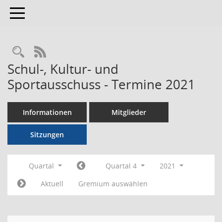
Toggle navigation
RSS-Feed
Schul-, Kultur- und
Sportausschuss - Termine 2021
Informationen
Mitglieder
Sitzungen
Quartal
Quartal 4
2021
Aktuell
Gremium auswählen