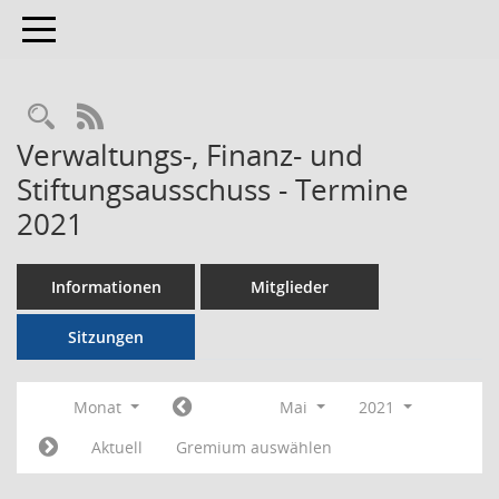
Toggle navigation
RSS-Feed
Verwaltungs-, Finanz- und
Stiftungsausschuss - Termine
2021
Informationen
Mitglieder
Sitzungen
Monat
Mai
2021
Aktuell
Gremium auswählen