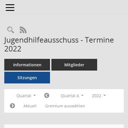
Toggle navigation
RSS-Feed
Jugendhilfeausschuss - Termine
2022
Informationen
Mitglieder
Sitzungen
Quartal
Quartal 4
2022
Aktuell
Gremium auswählen