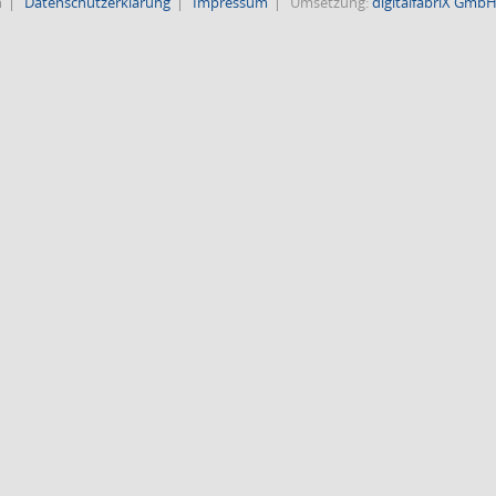
n
Datenschutzerklärung
Impressum
Umsetzung:
digitalfabriX Gmb