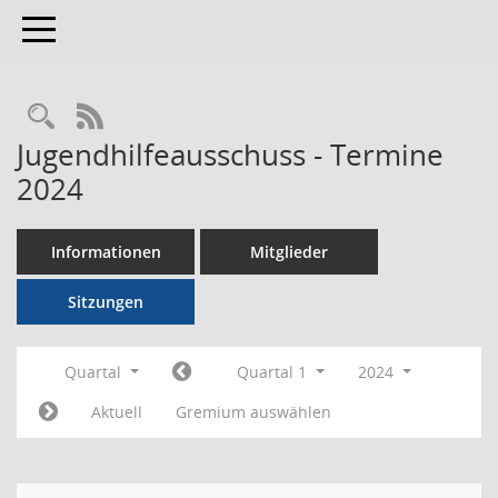
Toggle navigation
RSS-Feed
Jugendhilfeausschuss - Termine
2024
Informationen
Mitglieder
Sitzungen
Quartal
Quartal 1
2024
Aktuell
Gremium auswählen