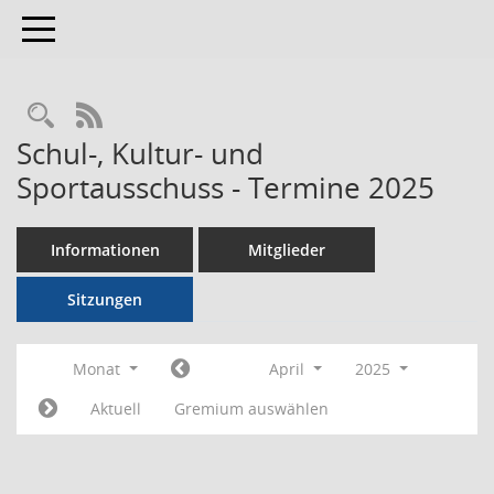
Toggle navigation
RSS-Feed
Schul-, Kultur- und
Sportausschuss - Termine 2025
Informationen
Mitglieder
Sitzungen
Monat
April
2025
Aktuell
Gremium auswählen