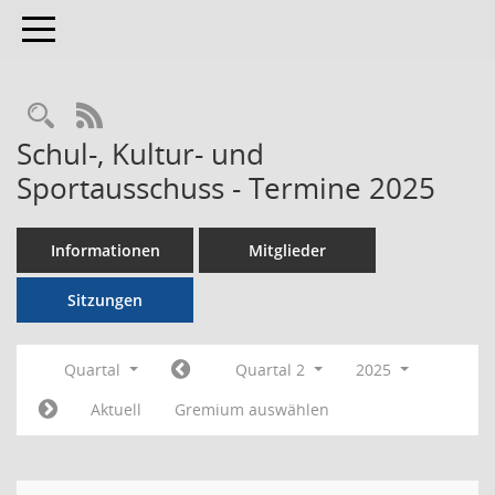
Toggle navigation
RSS-Feed
Schul-, Kultur- und
Sportausschuss - Termine 2025
Informationen
Mitglieder
Sitzungen
Quartal
Quartal 2
2025
Aktuell
Gremium auswählen