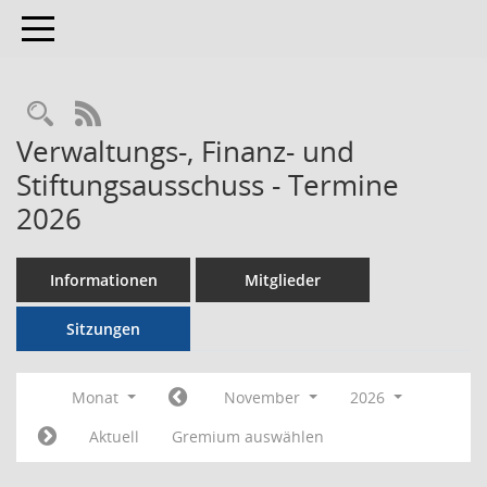
Toggle navigation
RSS-Feed
Verwaltungs-, Finanz- und
Stiftungsausschuss - Termine
2026
Informationen
Mitglieder
Sitzungen
Monat
November
2026
Aktuell
Gremium auswählen