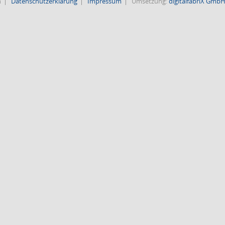
n
Datenschutzerklärung
Impressum
Umsetzung:
digitalfabriX Gmb