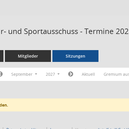
tur- und Sportausschuss - Termine 20
Mitglieder
Sitzungen
September
2027
Aktuell
Gremium au
den.