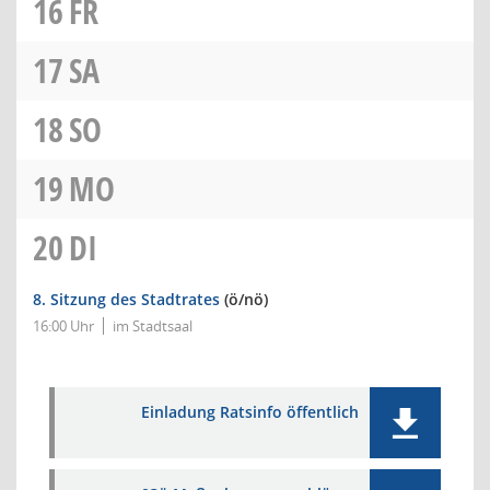
16
FR
17
SA
18
SO
19
MO
20
DI
8. Sitzung des Stadtrates
(ö/nö)
16:00 Uhr
im Stadtsaal
Einladung Ratsinfo öffentlich