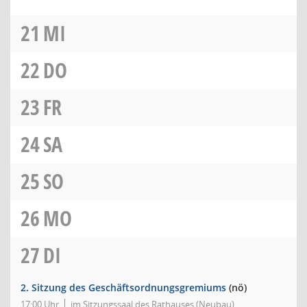
21
MI
22
DO
23
FR
24
SA
25
SO
26
MO
27
DI
2. Sitzung des Geschäftsordnungsgremiums
(nö)
17:00 Uhr
im Sitzungssaal des Rathauses (Neubau)