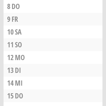
8
DO
9
FR
10
SA
11
SO
12
MO
13
DI
14
MI
15
DO