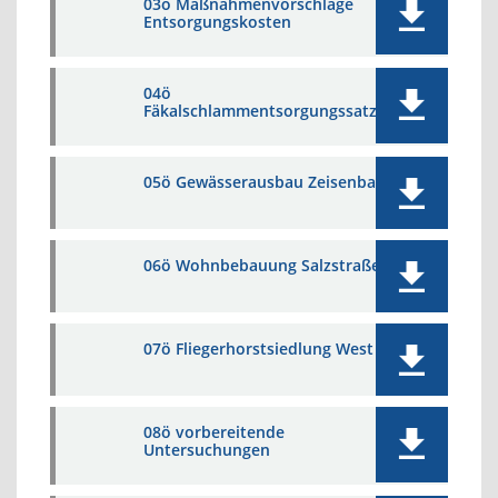
03ö Maßnahmenvorschläge
Entsorgungskosten
04ö
Fäkalschlammentsorgungssatzung
05ö Gewässerausbau Zeisenbach
06ö Wohnbebauung Salzstraße
07ö Fliegerhorstsiedlung West
08ö vorbereitende
Untersuchungen