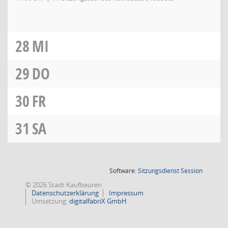
28
MI
29
DO
30
FR
31
SA
(Wird in
Software:
Sitzungsdienst
Session
© 2026 Stadt Kaufbeuren
Datenschutzerklärung
Impressum
Umsetzung:
digitalfabriX GmbH