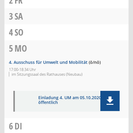
2
FR
3
SA
4
SO
5
MO
4. Ausschuss für Umwelt und Mobilität
(ö/nö)
17:00-18:34 Uhr
im Sitzungssaal des Rathauses (Neubau)
Einladung 4. UM am 05.10.2020 -
öffentlich
6
DI