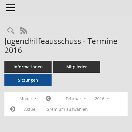
Toggle navigation
RSS-Feed
Jugendhilfeausschuss - Termine
2016
Informationen
Mitglieder
Sitzungen
Monat
Februar
2016
Aktuell
Gremium auswählen