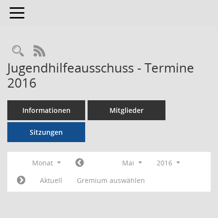
Toggle navigation
RSS-Feed
Jugendhilfeausschuss - Termine
2016
Informationen
Mitglieder
Sitzungen
Monat
Mai
2016
Aktuell
Gremium auswählen