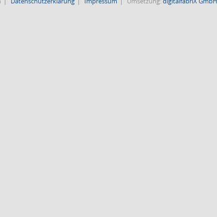
n
Datenschutzerklärung
Impressum
Umsetzung:
digitalfabriX Gmb