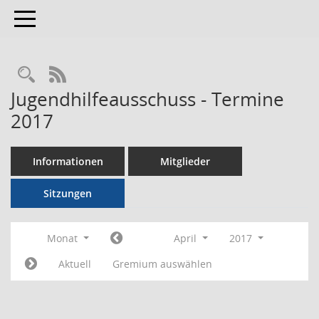
Toggle navigation
RSS-Feed
Jugendhilfeausschuss - Termine
2017
Informationen
Mitglieder
Sitzungen
Monat
April
2017
Aktuell
Gremium auswählen