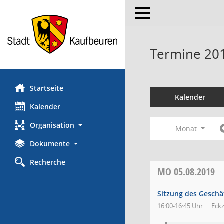
Toggle navigation
Termine 20
Startseite
Kalender
Kalender
Organisation
Monat
Dokumente
Recherche
MO
05.08.2019
Sitzung des Gesch
16:00-16:45 Uhr
Eck