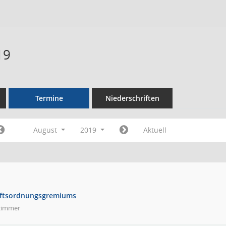
19
Termine
Niederschriften
August
2019
Aktuell
äftsordnungsgremiums
zimmer