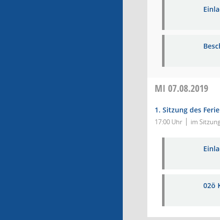
Einl
Besc
MI
07.08.2019
1. Sitzung des Fer
17:00 Uhr
im Sitzun
Einl
02ö 