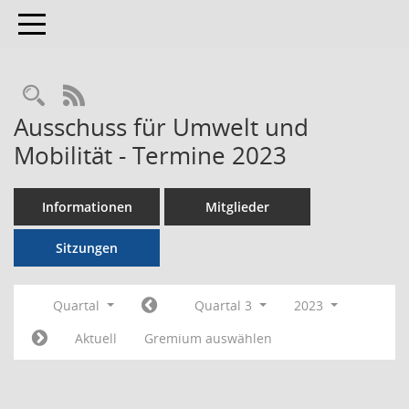
Toggle navigation
RSS-Feed
Ausschuss für Umwelt und
Mobilität - Termine 2023
Informationen
Mitglieder
Sitzungen
Quartal
Quartal 3
2023
Aktuell
Gremium auswählen