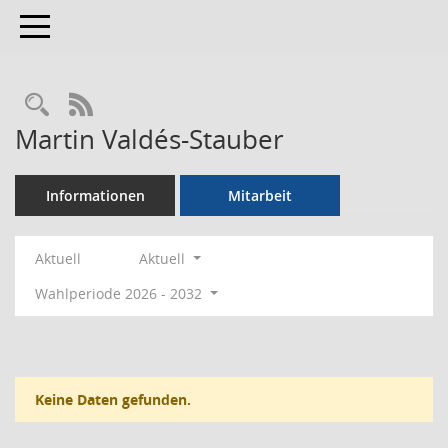
Toggle navigation
Rechercheauswahl
RSS-Feed
Martin Valdés-Stauber
Informationen
Mitarbeit
Aktuell
Aktuell
Wahlperiode 2026 - 2032
Keine Daten gefunden.