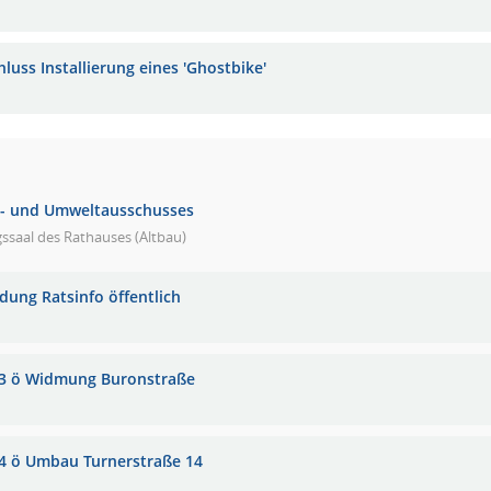
luss Installierung eines 'Ghostbike'
u- und Umweltausschusses
gssaal des Rathauses (Altbau)
adung Ratsinfo öffentlich
3 ö Widmung Buronstraße
4 ö Umbau Turnerstraße 14