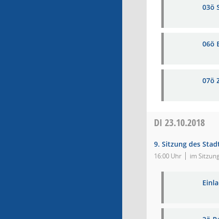
03ö 
06ö 
07ö 
DI
23.10.2018
9. Sitzung des Stad
16:00 Uhr
im Sitzun
Einl