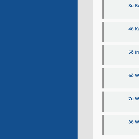
3ö B
4ö K
5ö I
6ö W
7ö W
8ö W