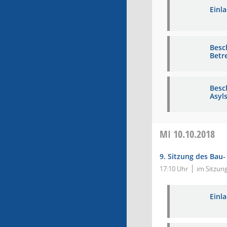
Einl
Besc
Betr
Besc
Asyl
MI
10.10.2018
9. Sitzung des Bau
17:10 Uhr
im Sitzun
Einl