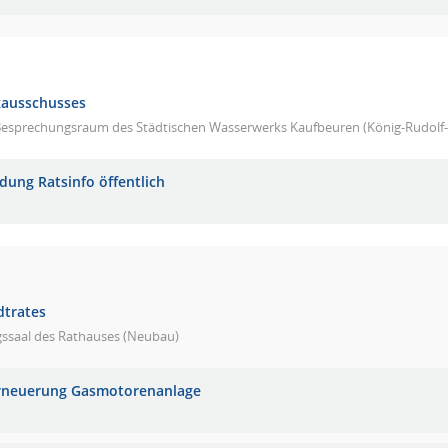
kausschusses
Besprechungsraum des Städtischen Wasserwerks Kaufbeuren (König-Rudolf-
adung Ratsinfo öffentlich
dtrates
gssaal des Rathauses (Neubau)
rneuerung Gasmotorenanlage