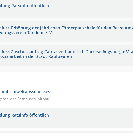
adung Ratsinfo öffentlich
hluss Erhöhung der jährlichen Förderpauschale für den Betreuung
euungsverein Tandem e. V.
hluss Zuschussantrag Caritasverband f. d. Diözese Augsburg e.V. 
sozialarbeit in der Stadt Kaufbeuren
- und Umweltausschusses
gssaal des Rathauses (Altbau)
adung Ratsinfo öffentlich