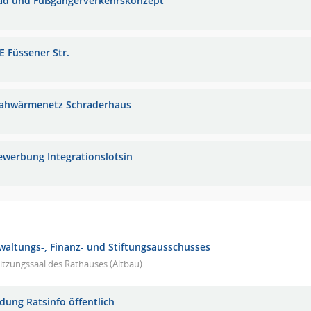
ad und Fußgängerverkehrskonzept
E Füssener Str.
ahwärmenetz Schraderhaus
ewerbung Integrationslotsin
rwaltungs-, Finanz- und Stiftungsausschusses
itzungssaal des Rathauses (Altbau)
adung Ratsinfo öffentlich