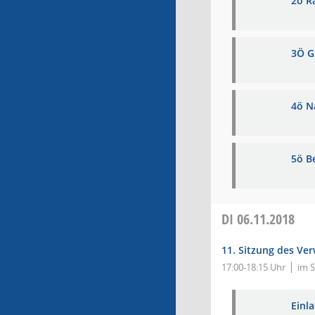
2ö R
3Ö G
4ö N
5ö B
DI
06.11.2018
11. Sitzung des Ve
17:00-18:15 Uhr
im S
Einl