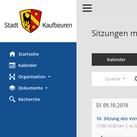
Toggle navigation
Sitzungen mi
Startseite
Kalender
Kalender
Organisation
Quartal
Dokumente
Recherche
DI
09.10.2018
10. Sitzung des Ve
17:00-19:30 Uhr
im S