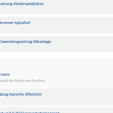
Satzung Kinderspielplätze
Brunnen Spitalhof
Zuwendungsantrag Kläranlage
trates
gssaal des Rathauses (Neubau)
adung Ratsinfo öffentlich