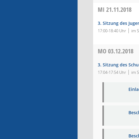
MI
21.11.2018
3. Sitzung des Jug
17:00-18:40 Uhr
im 
MO
03.12.2018
3. Sitzung des Schu
17:04-17:54 Uhr
im S
Einl
Besc
Besc