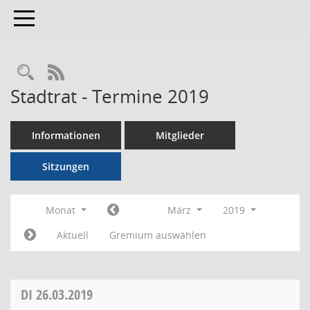
Toggle navigation
RSS-Feed
Stadtrat - Termine 2019
Informationen
Mitglieder
Sitzungen
Monat
März
2019
Aktuell
Gremium auswählen
DI
26.03.2019