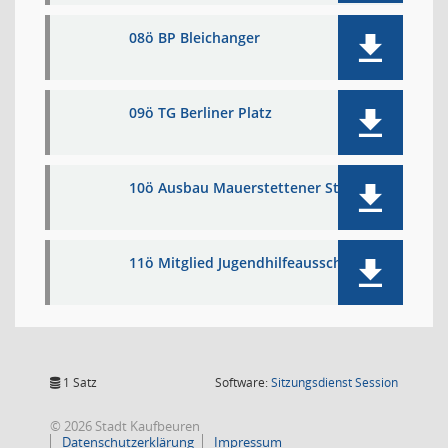
08ö BP Bleichanger
09ö TG Berliner Platz
10ö Ausbau Mauerstettener Straße
11ö Mitglied Jugendhilfeausschuss
(Wird in
1 Satz
Software:
Sitzungsdienst
Session
© 2026 Stadt Kaufbeuren
Datenschutzerklärung
Impressum