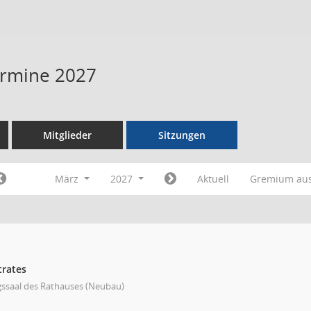
Termine 2027
Mitglieder
Sitzungen
März
2027
Aktuell
Gremium au
trates
gssaal des Rathauses (Neubau)