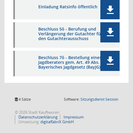
Einladung Ratsinfo öffentlich
Beschluss 5ö - Berufung und
Verlängerung der Gutachter für
den Gutachterausschuss
Beschluss 7ö - Bestellung eines
Jagdberaters gem. Art. 49 Abs. 3
Bayerisches Jagdgesetz (BayJG)
(Wird in
4 Sätze
Software:
Sitzungsdienst
Session
© 2026 Stadt Kaufbeuren
Datenschutzerklärung
Impressum
Umsetzung:
digitalfabriX GmbH