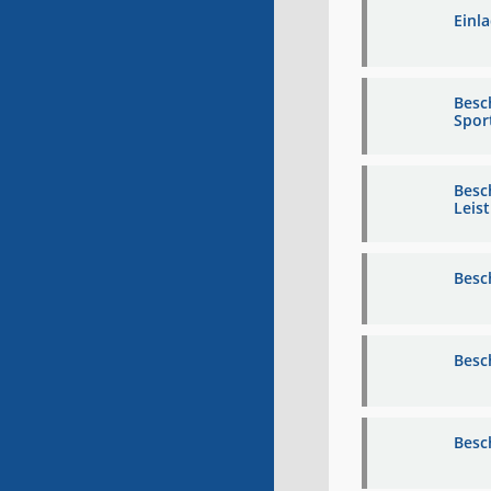
Einl
Besc
Spor
Besc
Leis
Besc
Besc
Besc