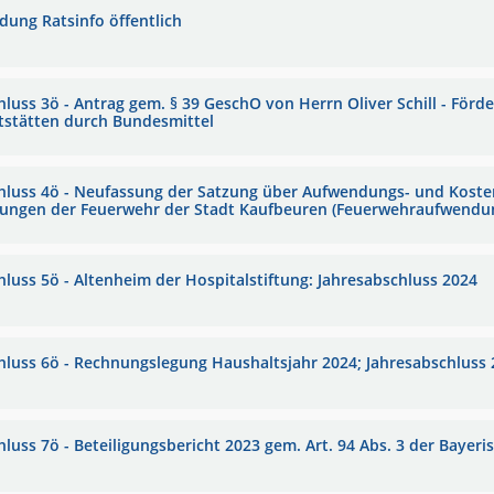
adung Ratsinfo öffentlich
hluss 3ö - Antrag gem. § 39 GeschO von Herrn Oliver Schill - Fö
tstätten durch Bundesmittel
hluss 4ö - Neufassung der Satzung über Aufwendungs- und Kosten
tungen der Feuerwehr der Stadt Kaufbeuren (Feuerwehraufwendu
hluss 5ö - Altenheim der Hospitalstiftung: Jahresabschluss 2024
hluss 6ö - Rechnungslegung Haushaltsjahr 2024; Jahresabschluss
hluss 7ö - Beteiligungsbericht 2023 gem. Art. 94 Abs. 3 der Baye