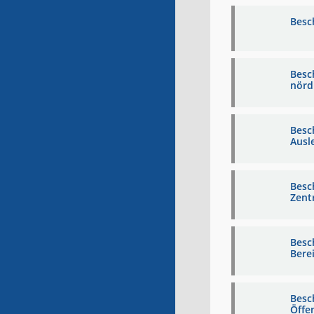
Besc
Besc
nörd
Besc
Ausl
Besc
Zent
Besc
Bere
Besc
Öffe