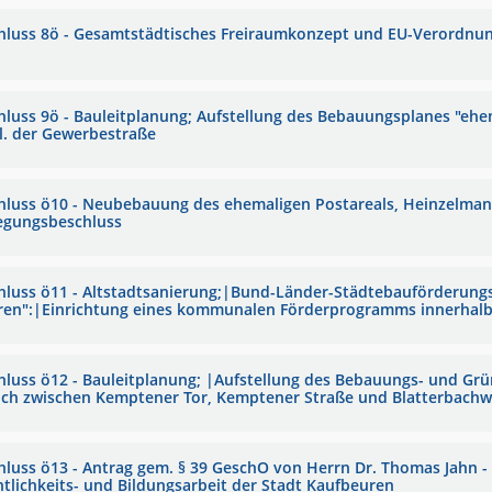
hluss 8ö - Gesamtstädtisches Freiraumkonzept und EU-Verordnun
hluss 9ö - Bauleitplanung; Aufstellung des Bebauungsplanes "ehe
l. der Gewerbestraße
hluss ö10 - Neubebauung des ehemaligen Postareals, Heinzelmanns
egungsbeschluss
hluss ö11 - Altstadtsanierung;|Bund-Länder-Städtebauförderun
ren":|Einrichtung eines kommunalen Förderprogramms innerhalb 
hluss ö12 - Bauleitplanung; |Aufstellung des Bebauungs- und Grü
ich zwischen Kemptener Tor, Kemptener Straße und Blatterbach
hluss ö13 - Antrag gem. § 39 GeschO von Herrn Dr. Thomas Jahn -
ntlichkeits- und Bildungsarbeit der Stadt Kaufbeuren